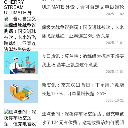
ULTIMATE 外设，含可自定义电磁滚轮
2025-11-02
鼠标_头条
保级大战争议判罚！国安进球被吹，卡米
洛飞踹逃红，亚泰连逃3劫-热头条
2025-11-01
今日热讯：莫兰特：教练组大概是不想要
我上场 基本上就是这个意思
2025-11-01
新资讯：京东双11首日：下单用户数增
长超117%，订单量增长超125%
2025-10-31
焦点要闻：深夜停车场空荡荡，但充电被
收了124元占位费，这笔收费该如何明明