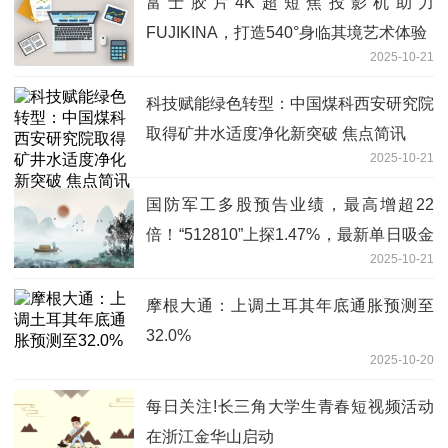
富士胶片4K超短焦投影机助力
FUJIKINA，打造540°身临其境艺术体验
2025-10-21
科技赋能绿色转型：中国煤科西安研究院
取得矿井水适度净化新突破 焦点简讯
2025-10-21
国防军工多股预告业绩，最高增超22
倍！“512810”上探1.47%，最新单日吸金
2025-10-21
超7700万！
摩根大通：上调土耳其年底通胀预测至
32.0%
2025-10-20
每日关注!长三角大学生青春短视频活动
在浙江金华山启动