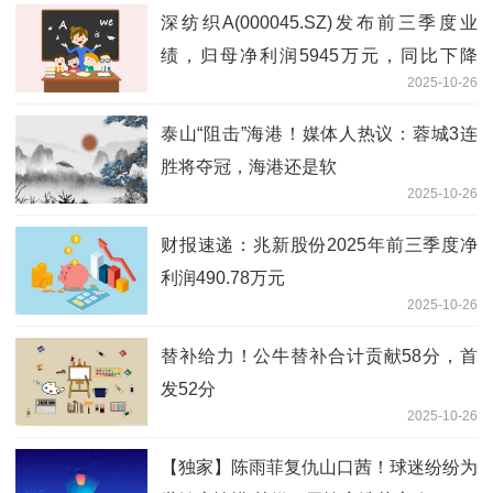
深纺织A(000045.SZ)发布前三季度业
绩，归母净利润5945万元，同比下降
2025-10-26
24.66%-今日报
泰山“阻击”海港！媒体人热议：蓉城3连
胜将夺冠，海港还是软
2025-10-26
财报速递：兆新股份2025年前三季度净
利润490.78万元
2025-10-26
替补给力！公牛替补合计贡献58分，首
发52分
2025-10-26
【独家】陈雨菲复仇山口茜！球迷纷纷为