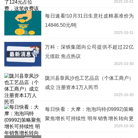
2025-10-31
白白？
每日速看!10月31日生意社皮棉基准价为
14846.50元/吨
2025-10-31
万科：深铁集团向公司提供不超过22亿
元借款 焦点热议
2025-10-30
陇川县章凤沙也工艺品店（个体工商户）
成立 注册资本1万人民币
2025-10-30
每日快看：大摩：泡泡玛特(09992)策略
聚焦增长可持续性 明年销售增长转向更
2025-10-30
为正面