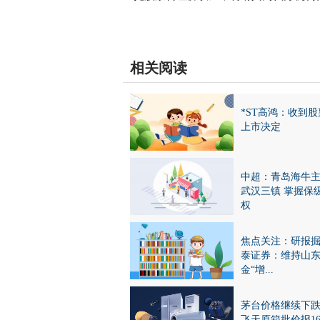
关键词：
股票
终止上市
*ST高鸿
公司
决定
收到
相关阅读
*ST高鸿：收到
上市决定
中超：青岛海牛
武汉三镇 掌握保
权
焦点关注：研报
泰证券：维持山
金“增...
茅台价格继续下跌
飞天原箱批价报166