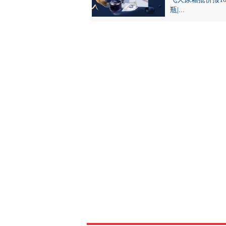
瓶|...