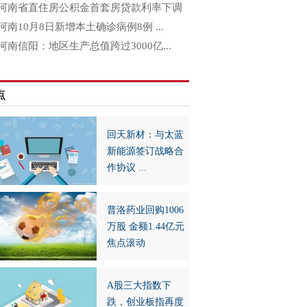
河南省直住房公积金首套房贷款利率下调
河南10月8日新增本土确诊病例8例 ...
河南信阳：地区生产总值跨过3000亿...
点
回天新材：与太蓝
新能源签订战略合
作协议 ...
普洛药业回购1006
万股 金额1.44亿元
焦点滚动
A股三大指数下
跌，创业板指再度