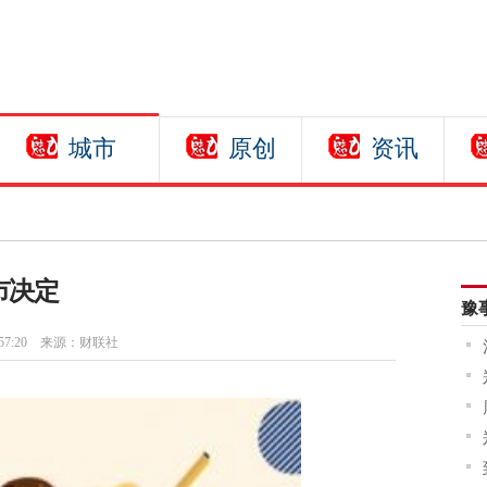
城市
原创
资讯
市决定
豫
57:20
来源：财联社