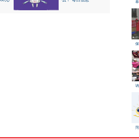
阜
保
讷
菏