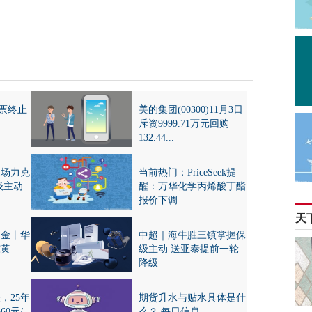
股票终止
美的集团(00300)11月3日
斥资9999.71万元回购
132.44...
主场力克
当前热门：PriceSeek提
级主动
醒：万华化学丙烯酸丁酯
报价下调
天
掘金丨华
中超｜海牛胜三镇掌握保
东黄
级主动 送亚泰提前一轮
降级
，25年
期货升水与贴水具体是什
0元/
么？ 每日信息