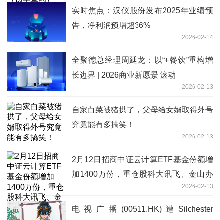
实时焦点：汉仪股份发布2025年业绩预
告，净利润预增超36%
2026-02-14
全聚德总经理周延龙：以“+餐饮”重构增
长边界 | 2026商业新愿景 滚动
2026-02-13
自家白菜被猪拱了，父母给女婿取得外号
究竟能有多搞笑！
2026-02-13
2月12日招商中证云计算ETF基金份额增
加1400万份，重仓股科大讯飞、金山办
2026-02-13
公、中际旭创
电视广播(00511.HK)遭Silchester