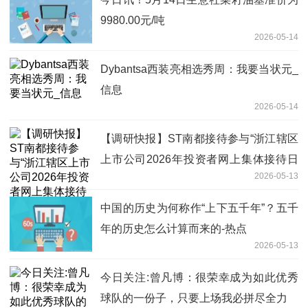
9980.00元/吨
2026-05-14
Dybantsa西装亮相选秀周：我要当状元_
信息
2026-05-14
【调研快报】ST南都接待参与“浙江辖区
上市公司2026年投资者网上集体接待日
2026-05-13
暨2025年度业绩说明会”主题活动的投资
者调研
中国的历史为何称作“上下五千年”？五千
年的历史怎么计算而来的-热点
2026-05-13
今日关注:曾凡博：很荣幸成为如此优秀
球队的一份子，只要上场我必拼尽全力