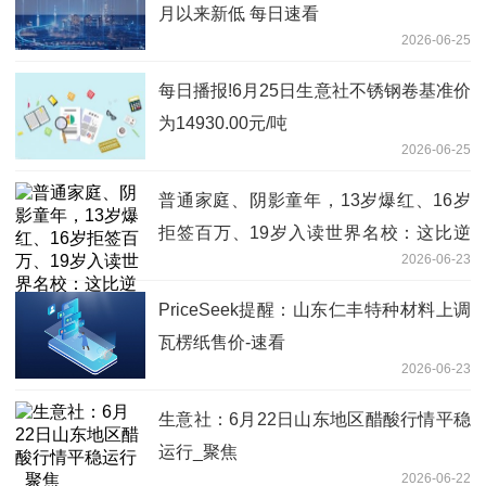
月以来新低 每日速看
2026-06-25
每日播报!6月25日生意社不锈钢卷基准价
为14930.00元/吨
2026-06-25
普通家庭、阴影童年，13岁爆红、16岁
拒签百万、19岁入读世界名校：这比逆
2026-06-23
袭剧还燃
PriceSeek提醒：山东仁丰特种材料上调
瓦楞纸售价-速看
2026-06-23
生意社：6月22日山东地区醋酸行情平稳
运行_聚焦
2026-06-22