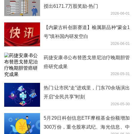
授出6171.7万股奖励-热门
2026-06-01
【内蒙古科创新赛道】榆属新品种“蒙金1
号”填补国内研发空白
2026-06-01
药捷安康-B公布替恩戈替尼治疗晚期胆管
癌研究成果
2026-05-31
热门:让市民“走”进戏里，门东70余场演出
开启“全民共享”时刻
2026-05-30
5月29日科创信息ETF摩根基金份额增加
300万份，重仓股寒武纪、海光信息、中