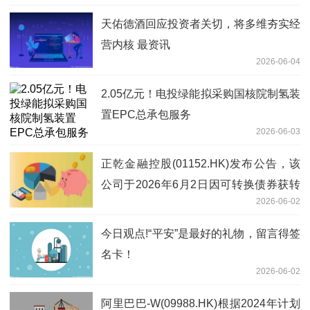
天佑德酒回应投资者关切，将多维夯实经
营内核 最资讯
2026-06-04
2.05亿元！电投绿能拟采购国核院制氢装
置EPC总承包服务
2026-06-03
正乾金融控股(01152.HK)发布公告，该
公司于2026年6月2日因可转换债券获转
2026-06-02
换而发行1.07亿股股份 今日播报
今日观点!“平安”是最好的礼物，留言得签
名卡！
2026-06-02
阿里巴巴-W(09988.HK)根据2024年计划