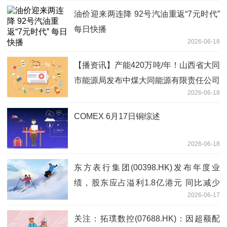
油价迎来两连降 92号汽油重返“7元时代”
每日快播
2026-06-18
【播资讯】产能420万吨/年！山西省大同
市能源局发布中煤大同能源有限责任公司
2026-06-18
塔山煤矿生产能力公告
COMEX 6月17日铜综述
2026-06-18
东方表行集团(00398.HK)发布年度业
绩，股东应占溢利1.8亿港元 同比减少
2026-06-17
10.17% 头条焦点
关注：拓璞数控(07688.HK)：因超额配