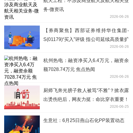
航天工程：不涉及商业航天及航天相关业
务-微资讯
2026-06-26
【券商聚焦】西部证券维持华住集团-
S(01179)“买入”评级 指公司延续高质量扩
2026-06-26
张主线 看热讯
杭州热电：融资净买入6.4万元，融资余
额7028.74万元 焦点热闻
2026-06-26
厨师飞奔光膀子救人被骂“不雅”？掀衣露
出烫伤疤后，网友力挺：命比穿衣重要！
2026-06-25
今日视点
生意社：6月25日燕山石化PP装置动态