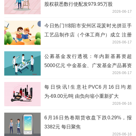
股权获悉数行使配发979.95万股
2026-06-17
今日热门!绵阳市安州区花荄时光拼豆手
工艺品制作店（个体工商户）成立 注册
2026-06-17
资本5万人民币
公募基金发行透视：年内新基募资超
5000亿元 中金基金、广发基金产品募资
2026-06-17
额居前-今日热议
每日快讯!生意社PVC6月16日均差
为-69.00元/吨 由负向缩小重新扩大
2026-06-16
6月16日热卷期货收盘下跌0.29%，报
3382元 每日聚焦
2026-06-16