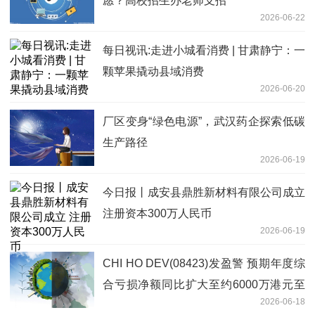
愿？高校招生办老师支招
2026-06-22
每日视讯:走进小城看消费 | 甘肃静宁：一
颗苹果撬动县域消费
2026-06-20
厂区变身“绿色电源”，武汉药企探索低碳
生产路径
2026-06-19
今日报丨成安县鼎胜新材料有限公司成立
注册资本300万人民币
2026-06-19
CHI HO DEV(08423)发盈警 预期年度综
合亏损净额同比扩大至约6000万港元至
2026-06-18
6500万港元 重点聚焦