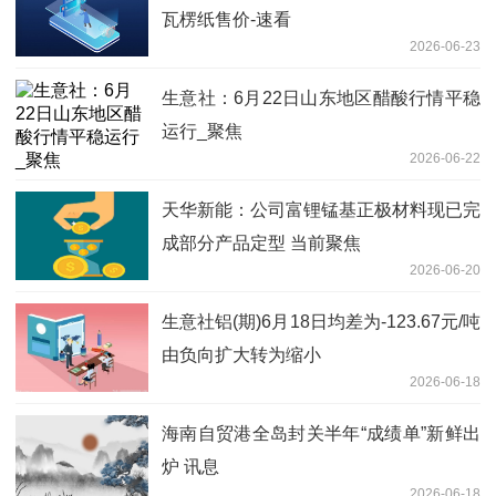
瓦楞纸售价-速看
2026-06-23
生意社：6月22日山东地区醋酸行情平稳
运行_聚焦
2026-06-22
天华新能：公司富锂锰基正极材料现已完
成部分产品定型 当前聚焦
2026-06-20
生意社铝(期)6月18日均差为-123.67元/吨
由负向扩大转为缩小
2026-06-18
海南自贸港全岛封关半年“成绩单”新鲜出
炉 讯息
2026-06-18