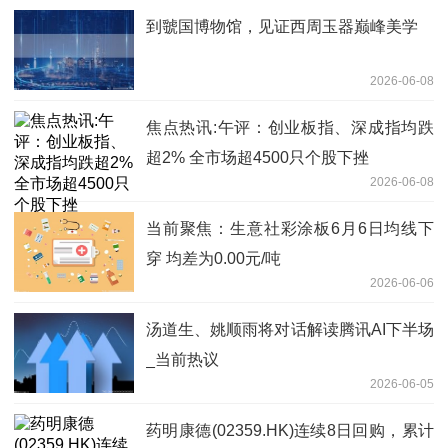
到虢国博物馆，见证西周玉器巅峰美学
2026-06-08
焦点热讯:午评：创业板指、深成指均跌
超2% 全市场超4500只个股下挫
2026-06-08
当前聚焦：生意社彩涂板6月6日均线下
穿 均差为0.00元/吨
2026-06-06
汤道生、姚顺雨将对话解读腾讯AI下半场
_当前热议
2026-06-05
药明康德(02359.HK)连续8日回购，累计