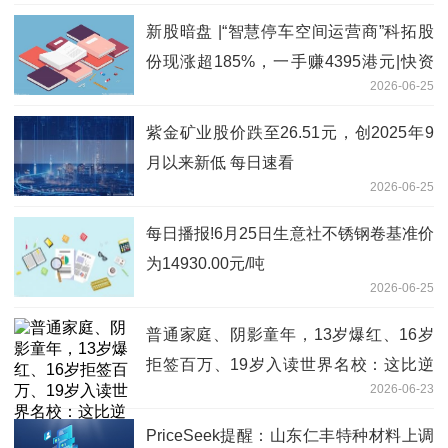
新股暗盘 |“智慧停车空间运营商”科拓股
份现涨超185%，一手赚4395港元|快资
2026-06-25
讯
紫金矿业股价跌至26.51元，创2025年9
月以来新低 每日速看
2026-06-25
每日播报!6月25日生意社不锈钢卷基准价
为14930.00元/吨
2026-06-25
普通家庭、阴影童年，13岁爆红、16岁
拒签百万、19岁入读世界名校：这比逆
2026-06-23
袭剧还燃
PriceSeek提醒：山东仁丰特种材料上调