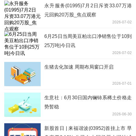
永升服务(01995)7月2日斥资33.07万港
元回购20万股_焦点观察
2026-07-02
6月25日当周美豆粕出口净销售位于10到
25万吨|今日讯
2026-07-02
生猪去化加速 周期布局窗口开启
2026-07-01
生意社：6月30日国内镧铈系稀土价格走
势暂稳
2026-06-30
新股首日 | 来福谐波(03952)首挂上市 早