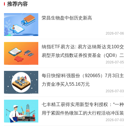
推荐内容
荣昌生物盘中创历史新高
2026-07-06
纳指ETF易方达: 易方达纳斯达克100交
易型开放式指数证券投资基金（QDII）二
2026-07-05
级市场交易价格溢价风险提示公告|每日
关注
每日快报!科强股份（920665）7月3日主
力资金净买入55.16万元
2026-07-03
七丰精工获得实用新型专利授权：“一种
用于紧固件热镦加工的大行程活动冲压装
2026-07-03
置”|今日快讯