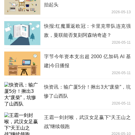
抬起头
2026-05-13
快报:红魔重返欧冠：卡里克带队连克强
敌，曼联能否复刻阿森纳奇迹？
2026-05-11
字节今年资本支出超 2000 亿加码 AI 基
建|今日播报
2026-05-11
快资讯：输广厦5分！揪出3大“废柴”，坑
惨了山西队
2026-05-11
王霜一剑封喉，武汉女足赢下“天王山之
战”继续领跑
2026-05-10