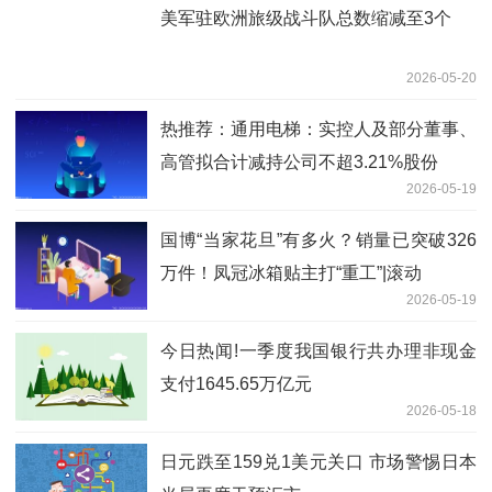
美军驻欧洲旅级战斗队总数缩减至3个
2026-05-20
热推荐：通用电梯：实控人及部分董事、
高管拟合计减持公司不超3.21%股份
2026-05-19
国博“当家花旦”有多火？销量已突破326
万件！凤冠冰箱贴主打“重工”|滚动
2026-05-19
今日热闻!一季度我国银行共办理非现金
支付1645.65万亿元
2026-05-18
日元跌至159兑1美元关口 市场警惕日本