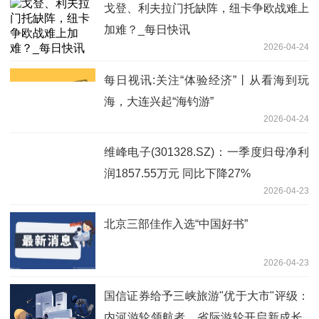
戈登、利夫拉门托缺阵，纽卡争欧战难上
加难？_每日快讯
2026-04-24
每日视讯:关注“体验经济”丨从看海到玩
海，大连兴起“海钓游”
2026-04-24
维峰电子(301328.SZ)：一季度归母净利
润1857.55万元 同比下降27%
2026-04-23
北京三部佳作入选“中国好书”
2026-04-23
国信证券给予三峡旅游"优于大市"评级：
内河游轮领航者，省际游轮开启新成长_