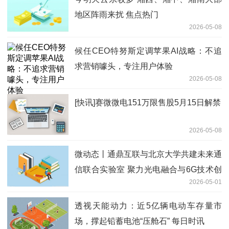
地区阵雨来扰 焦点热门
2026-05-08
候任CEO特努斯定调苹果AI战略：不追
求营销噱头，专注用户体验
2026-05-08
[快讯]赛微微电151万限售股5月15日解禁
2026-05-08
微动态丨通鼎互联与北京大学共建未来通
信联合实验室 聚力光电融合与6G技术创
2026-05-01
新
透视天能动力：近5亿辆电动车存量市
场，撑起铅蓄电池“压舱石” 每日时讯