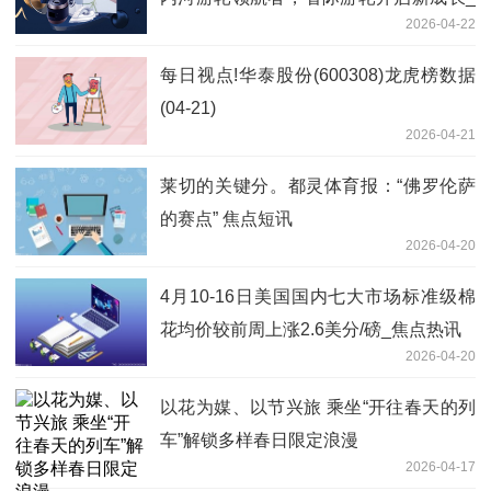
2026-04-22
新动态
每日视点!华泰股份(600308)龙虎榜数据
(04-21)
2026-04-21
莱切的关键分。都灵体育报：“佛罗伦萨
的赛点” 焦点短讯
2026-04-20
4月10-16日美国国内七大市场标准级棉
花均价较前周上涨2.6美分/磅_焦点热讯
2026-04-20
以花为媒、以节兴旅 乘坐“开往春天的列
车”解锁多样春日限定浪漫
2026-04-17