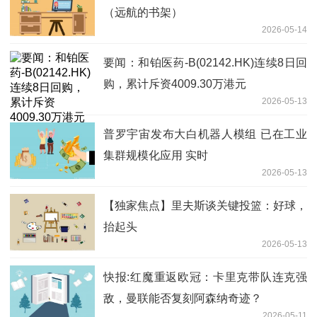
（远航的书架）
2026-05-14
要闻：和铂医药-B(02142.HK)连续8日回
购，累计斥资4009.30万港元
2026-05-13
普罗宇宙发布大白机器人模组 已在工业
集群规模化应用 实时
2026-05-13
【独家焦点】里夫斯谈关键投篮：好球，
抬起头
2026-05-13
快报:红魔重返欧冠：卡里克带队连克强
敌，曼联能否复刻阿森纳奇迹？
2026-05-11