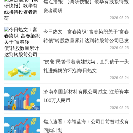
焦点播报:【调研快报】歌华有线接待投
资者调研
2026-05-29
今日热文：富春染织: 富春染织关于“富春
转债”转股数量累计达到转股前公司已发
2026-05-25
行股份总额10%暨股份变动公告的更正公
告
“奶爸”民警带着萌娃找妈，直到孩子一头
扎进妈妈的怀抱|每日热文
2026-05-24
济南卓固新材料有限公司成立 注册资本
100万人民币
2026-05-23
焦点速看：幸福蓝海：公司目前暂时没有
回购计划