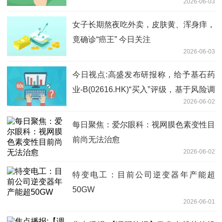
2026-06-03
女子长期熬夜吃外卖，皮肤黄、浑身痒，
竟确诊“癌王” 今日关注
2026-06-03
今日视点:高盛发布研报称，给予基石药
业-B(02616.HK)“买入”评级，基于风险调
2026-06-02
整后DCF的12个月目标价为 9.44港元
每日聚焦：爱尔眼科：视网膜色素变性目
前尚无法治愈
2026-06-02
特变电工：目前公司逆变器年产能超
50GW
2026-06-01