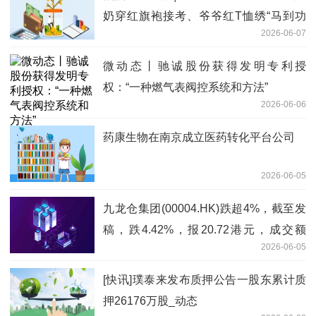
奶穿红旗袍接考、爷爷红T恤绣“马到功
2026-06-07
成”
微动态丨驰诚股份获得发明专利授
权：“一种燃气表阀控系统和方法”
2026-06-06
药康生物在南京成立医药转化平台公司
2026-06-05
九龙仓集团(00004.HK)跌超4%，截至发
稿，跌4.42%，报20.72港元，成交额
2026-06-05
2577.12万港元_速看料
[快讯]璞泰来发布质押公告一股东累计质
押26176万股_动态