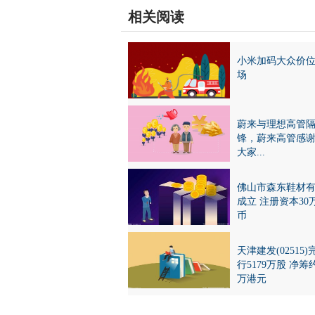
相关阅读
小米加码大众价
场
蔚来与理想高管
锋，蔚来高管感
大家...
佛山市森东鞋材
成立 注册资本30
币
天津建发(02515
行5179万股 净筹约
万港元