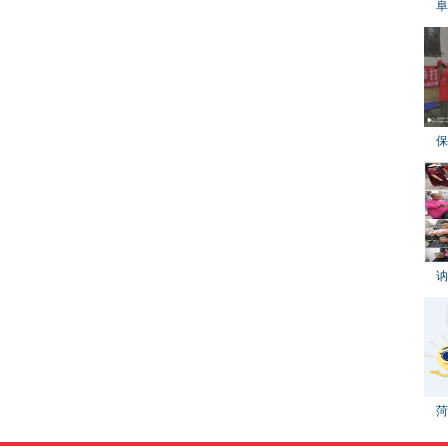
阜
保
讷
菏