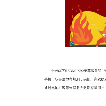
小米旗下REDMI K90至尊版首销
手机市场存量博弈加剧，头部厂商双线
通过电池扩容等维保服务激活存量用户
关键词：
小米
辟谣
小米集团
官方
账号
市场
价