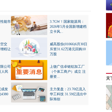
位性能市
3.7GW！国家能源局：
2026年5月全国新增建档
立卡风...
隔空交
威高股份(01066)6月30日
谢增程让
斥资31.62万港元回购10
万股
有限公司
上饶广信卓铭铝加工厂
万人民
（个体工商户）成立 注
册资...
天
)完成发
主力复盘：23.70亿流入
4380
华工科技 31.59亿流出中
际旭创