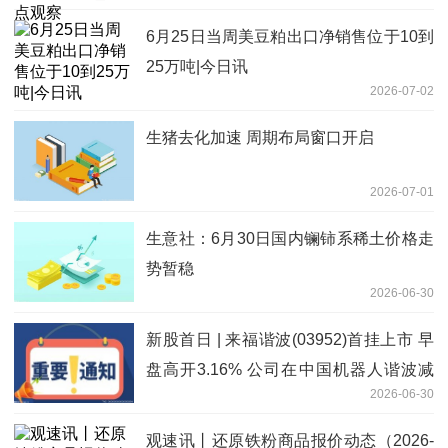
6月25日当周美豆粕出口净销售位于10到
25万吨|今日讯
2026-07-02
生猪去化加速 周期布局窗口开启
2026-07-01
生意社：6月30日国内镧铈系稀土价格走
势暂稳
2026-06-30
新股首日 | 来福谐波(03952)首挂上市 早
盘高开3.16% 公司在中国机器人谐波减
2026-06-30
速器提供商中排名第二
观速讯丨还原铁粉商品报价动态（2026-