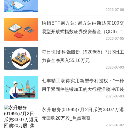
2026-07-06
纳指ETF易方达: 易方达纳斯达克100交
易型开放式指数证券投资基金（QDII）二
2026-07-05
级市场交易价格溢价风险提示公告|每日
关注
每日快报!科强股份（920665）7月3日主
力资金净买入55.16万元
2026-07-03
七丰精工获得实用新型专利授权：“一种
用于紧固件热镦加工的大行程活动冲压装
2026-07-03
置”|今日快讯
永升服务(01995)7月2日斥资33.07万港
元回购20万股_焦点观察
2026-07-02