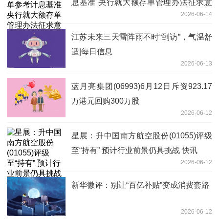
息基准 央行就大额存单管理办法征求意
2026-06-14
见
江苏未来三天雷阵雨不时“到访”，气温舒
适|每日信息
2026-06-13
蓝月亮集团(06993)6月12日斥资923.17
万港元回购300万股
2026-06-12
星展：升中国南方航空股份(01055)评级
至“持有” 预计行业前景仍具挑战 快讯
2026-06-12
新华微评：别让“百亿补贴”变成消费套路
2026-06-12