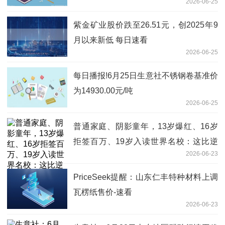
2026-06-25
讯
紫金矿业股价跌至26.51元，创2025年9
月以来新低 每日速看
2026-06-25
每日播报!6月25日生意社不锈钢卷基准价
为14930.00元/吨
2026-06-25
普通家庭、阴影童年，13岁爆红、16岁
拒签百万、19岁入读世界名校：这比逆
2026-06-23
袭剧还燃
PriceSeek提醒：山东仁丰特种材料上调
瓦楞纸售价-速看
2026-06-23